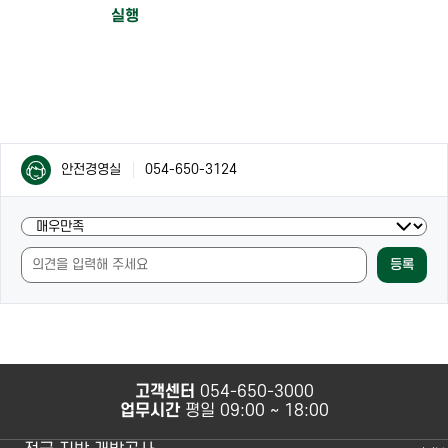
컨
컨
안전경영실
054-650-3124
텐
텐
츠
츠
담
현
담
당
재
당
자
등록
페
자
안
이
안
내
지
내
및
의
만
내
족
용
도
과
고객센터
054-650-3000
조
사
업무시간
평일 09:00 ~ 18:00
사
용
편