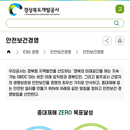
사
이
트
통
맵
검
합
열
색
검
기
색
안전보건경영
페
본
이
문
home
지
인
ESG 경영
안전보건경영
안전보건경영
주
쇄
소
복
사
우리공사는 경북형 지역발전을 선도하는 ‘경북의 미래공간을 여는 지속
하
가능 GBDC’라는 비전 아래 임직원과 경북도민, 그리고 발주공사 근로자
기
의 생명보호와 안전보건을 경영의 최우선 가치로 인식하고, 중대재해 없
는 안전한 일터를 만들기 위하여 아래와 같은 방침을 정하고 안전보건 경
영방침을 선언한다.
중대재해
ZERO
목표달성