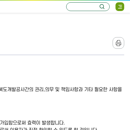
통
검
사
합
색
이
검
트
색
맵
열
기
본
문
인
쇄
상북도개발공사간의 권리,의무 및 책임사항과 기타 필요한 사항을
 가입함으로써 효력이 발생합니다.