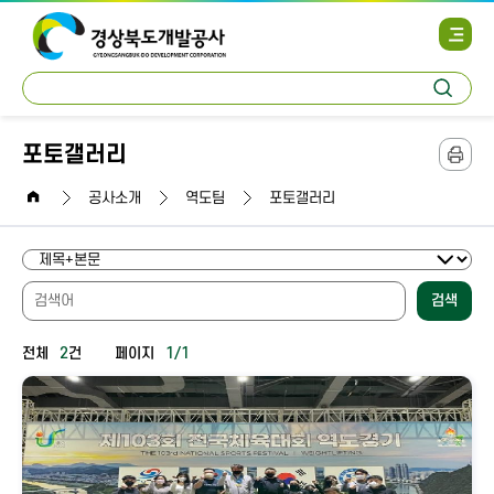
사
이
트
통
맵
검
합
열
색
검
기
색
포토갤러리
본
문
home
인
공사소개
역도팀
포토갤러리
쇄
검색
전체
2
건
페이지
1/1