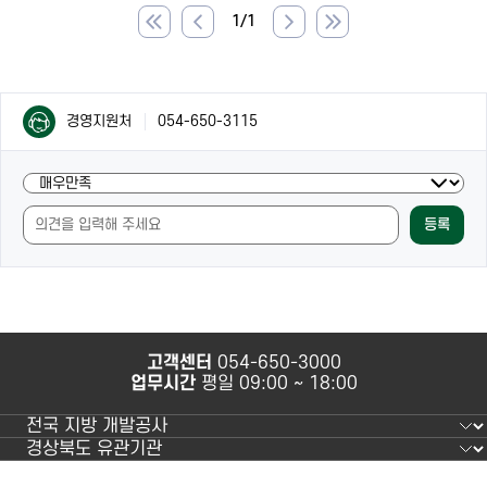
1
/
1
이
다
전
음
으
으
로
로
컨
컨
경영지원처
054-650-3115
텐
텐
츠
츠
담
현
담
당
재
당
자
등록
페
자
안
이
안
내
지
내
및
의
만
내
족
용
도
과
고객센터
054-650-3000
조
사
업무시간
평일 09:00 ~ 18:00
사
용
편
의
성
에