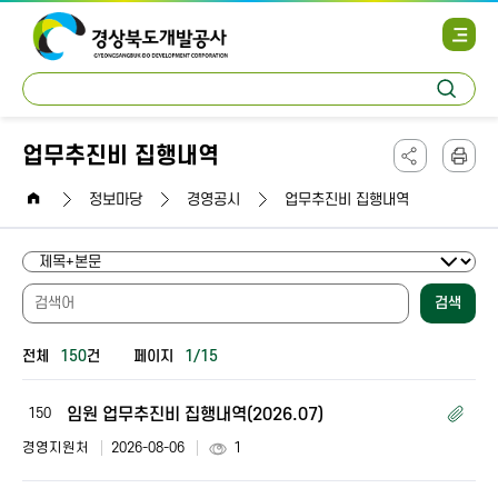
사
이
트
통
맵
검
합
열
색
검
기
색
업무추진비 집행내역
페
본
이
문
home
지
인
정보마당
경영공시
업무추진비 집행내역
주
쇄
소
복
사
하
검색
기
전체
150
건
페이지
1/15
no,
제
임원 업무추진비 집행내역(2026.07)
150
목,
경영지원처
2026-08-06
1
첨
부