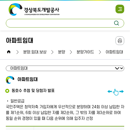
사
이
트
통
맵
검
합
열
색
검
기
색
아파트임대
본
문
home
인
분양.임대.보상
분양
분양가이드
아파트임대
쇄
아파트임대
좌
동호수 추첨 및 당첨자 발표
우
일반공급
로
국민주택은 청약저축 가입자에게 우선적으로 분양하며 24회 이상 납입한 자
드
를 제1순위, 6회 이상 납입한 자를 제2순위, 그 밖의 자를 제3순위로 하여
래
동일 순위 경쟁이 있을 때 다음 순위에 의해 입주자 선정
그
하