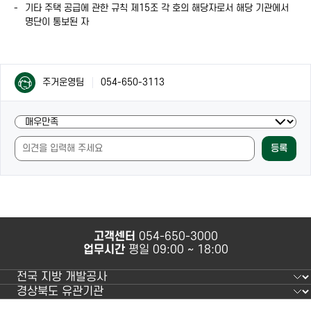
기타 주택 공급에 관한 규칙 제15조 각 호의 해당자로서 해당 기관에서
명단이 통보된 자
컨
컨
주거운영팀
054-650-3113
텐
텐
츠
츠
담
현
담
당
재
당
자
등록
페
자
안
이
안
내
지
내
및
의
만
내
족
용
도
과
고객센터
054-650-3000
조
사
업무시간
평일 09:00 ~ 18:00
사
용
편
의
성