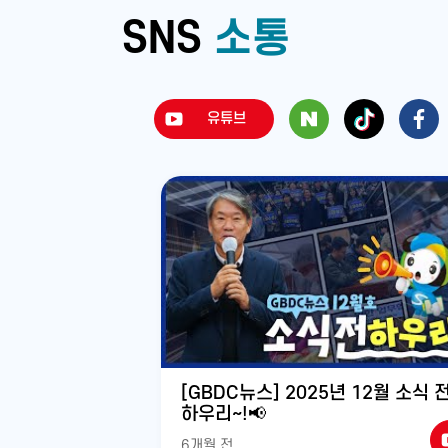
SNS
소통
유튜브
유
유
튜
튜
브
브
[GBDC뉴스] 2025년 12월 소식 
하우리~!📢
6개월 전