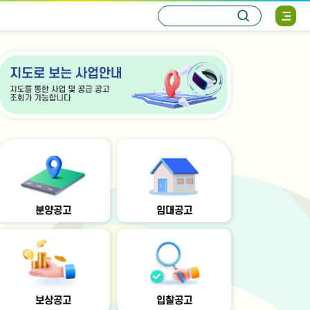
통
검
사
합
색
이
검
트
색
맵
열
기
분양공고
임대공고
보상공고
입찰공고