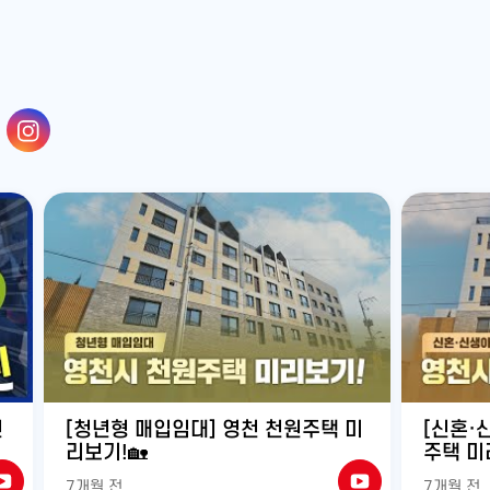
유
유
튜
튜
브
브
전
[청년형 매입임대] 영천 천원주택 미
[신혼·
리보기!🏡
주택 미
7개월 전
7개월 전