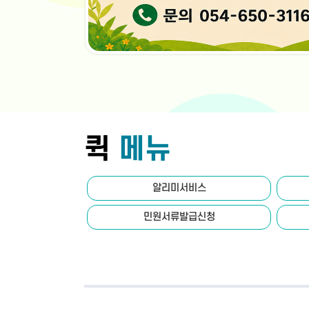
경
북
의
미
래
공
퀵
메뉴
간
을
여
는
알리미서비스
지
속
민원서류발급신청
가
능
GBDC