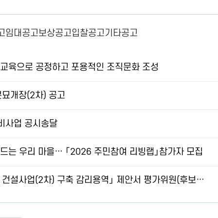
고
임대공고
보상공고
입찰공고
기타공고
교육으로 공정하고 포용적인 조직문화 조성
묘개장(2차) 공고
비사업 공시송달
는 우리 마을… 「2026 주민참여 리빙랩」참가자 모집
(2차) 구축 감리용역」 제안서 평가위원(후보자) 공개 모집 공고