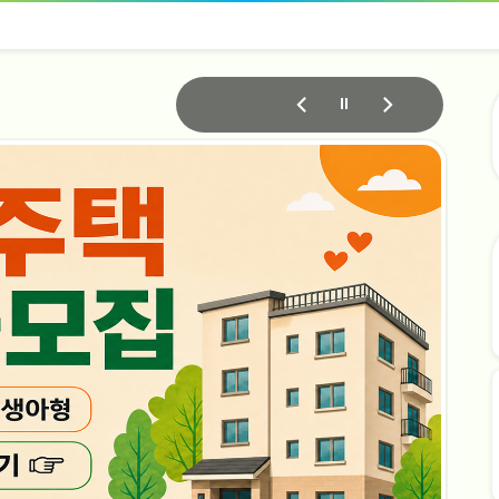
자
동
슬
라
이
드
멈
춤