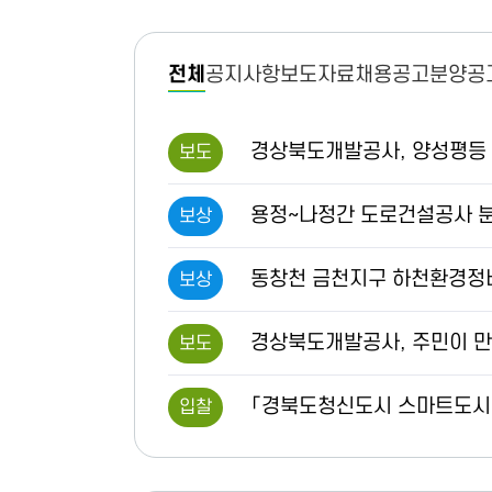
전체
공지사항
보도자료
채용공고
분양공
전
경상북도개발공사, 양성평등 
보도
체
용정~나정간 도로건설공사 분
보상
동창천 금천지구 하천환경정
보상
경상북도개발공사, 주민이 만드
보도
「경북도청신도시 스마트도시 건설사업
입찰