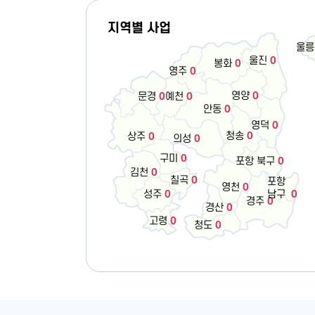
지역별 사업
울릉
울진
0
봉화
0
영주
0
영양
0
예천
0
문경
0
안동
0
영덕
0
청송
0
상주
0
의성
0
구미
0
포항 북구
0
김천
0
칠곡
0
포항
영천
0
성주
0
남구
0
경주
0
경산
0
고령
0
청도
0