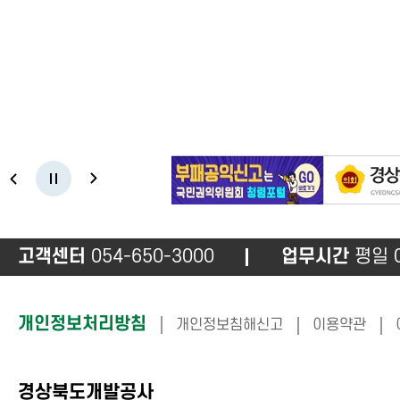
신재생에너지
미
자
동
슬
라
이
고객센터
054-650-3000
업무시간
평일 0
드
멈
춤
하
개인정보처리방침
개인정보침해신고
이용약관
단
정
경상북도개발공사