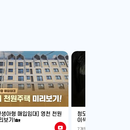
유
튜
브
신생아형 매입임대] 영천 천원
청도 와인터널 에서 인생
리보기!🏡
이색 데이트!
7개월 전