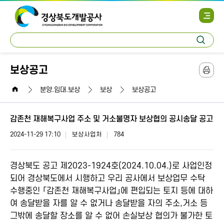
사
이
트
통
맵
검
합
열
색
검
기
색
보상공고
본
문
home
인
분양.임대.보상
보상
보상공고
쇄
감존천 재해복구사업 주소 및 거소불명자 보상협의 공시송달 공고
2024-11-29 17:10
보상사업처
784
경상북도 공고 제2023-1924호(2024.10.04.)로 사업인정
되어 경상북도에서 시행하고 우리 공사에서 보상업무 수탁
수행중인 「감존천 재해복구사업」에 편입되는 토지 등에 대하
여 송달받을 자를 알 수 없거나 송달받을 자의 주소,거소 등
그밖에 송달할 장소를 알 수 없어 손실보상 협의가 불가한 토