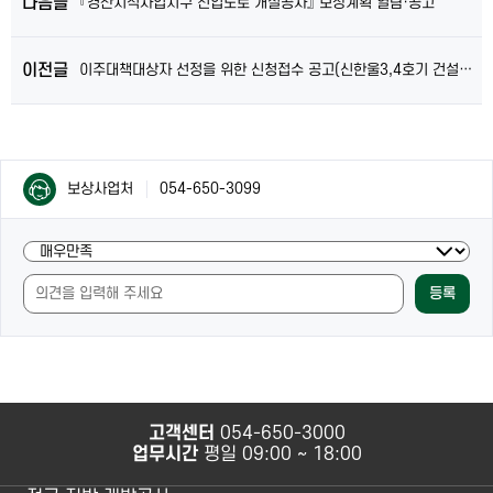
다음글
『경산지식사업지구 진입도로 개설공사』 보상계획 열람·공고
이전글
이주대책대상자 선정을 위한 신청접수 공고(신한울3,4호기 건설사업 추가부지)
컨
컨
보상사업처
054-650-3099
텐
텐
츠
츠
담
현
담
당
재
당
자
등록
페
자
안
이
안
내
지
내
및
의
만
내
족
용
도
과
고객센터
054-650-3000
조
사
업무시간
평일 09:00 ~ 18:00
사
용
편