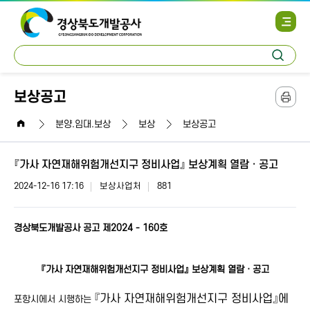
사
이
트
통
맵
검
합
열
색
검
기
색
보상공고
본
문
home
인
분양.임대.보상
보상
보상공고
쇄
『가사 자연재해위험개선지구 정비사업』 보상계획 열람ㆍ공고
2024-12-16 17:16
보상사업처
881
경상북도개발공사 공고 제2024 - 160호
『가사 자연재해위험개선지구 정비사업』 보상계획 열람ㆍ공고
『가사 자연재해위험개선지구 정비사업』에
포항시에서 시행하는