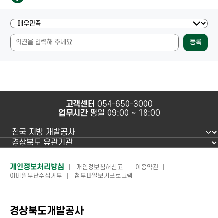
텐
츠
츠
담
현
담
당
재
당
자
등록
페
자
안
이
안
내
지
내
및
의
만
내
족
용
도
과
고객센터
054-650-3000
조
사
업무시간
평일 09:00 ~ 18:00
사
용
편
의
성
에
하
개인정보처리방침
개인정보침해신고
이용약관
만
이메일무단수집거부
첨부파일보기프로그램
단
족
하
정
십
보
니
경상북도개발공사
까?