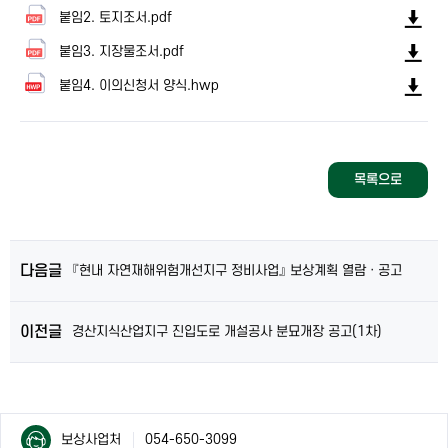
붙임2. 토지조서.pdf
붙임3. 지장물조서.pdf
붙임4. 이의신청서 양식.hwp
목록으로
다음글
『현내 자연재해위험개선지구 정비사업』 보상계획 열람ㆍ공고
이전글
경산지식산업지구 진입도로 개설공사 분묘개장 공고(1차)
컨
컨
보상사업처
054-650-3099
텐