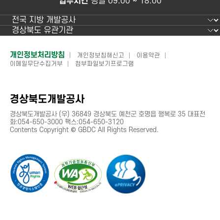
업무시간
평일 09:00 ~ 18:00
사
용
편
의
성
에
하
개인정보처리방침
개인정보침해신고
이용약관
만
이메일무단수집거부
첨부파일보기프로그램
단
족
하
정
십
보
니
경상북도개발공사
까?
경상북도개발공사 (우) 36849 경상북도 예천군 호명읍 행복로 35 대표전
만
화:054-650-3000 팩스:054-650-3120
족
Contents Copyright © GBDC All Rights Reserved.
도
조
사
결
과
는
서
비
스