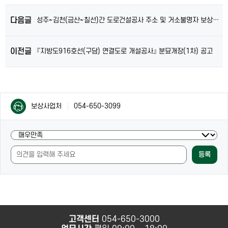
다음글
성주~김천(금산~칠선)간 도로건설공사 주소 및 거소불명자 보상협의 공시송달 공고
이전글
『지방도916호선(구담) 연결도로 개설공사』 분묘개장(1차) 공고
컨
컨
보상사업처
054-650-3099
텐
텐
츠
츠
담
현
담
당
재
당
자
등록
페
자
안
이
안
내
지
내
및
의
만
내
족
용
도
과
고객센터
054-650-3000
조
사