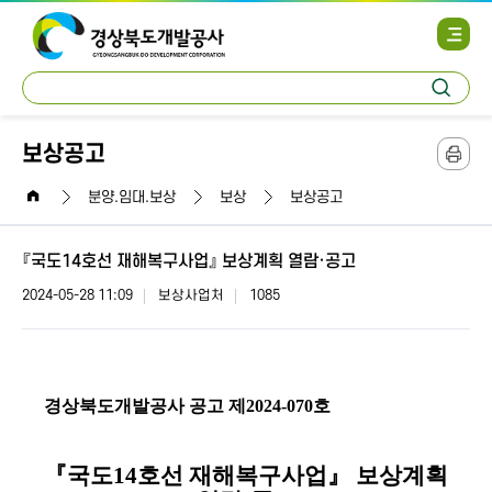
사
이
트
통
맵
검
합
열
색
검
기
색
보상공고
본
문
home
인
분양.임대.보상
보상
보상공고
쇄
『국도14호선 재해복구사업』 보상계획 열람·공고
2024-05-28 11:09
보상사업처
1085
경상북도개발공사 공고 제2024-070
호
『
국도14호선 재해복구사업』 보상계획