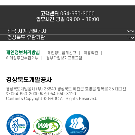
족
용
도
과
고객센터
054-650-3000
조
사
업무시간
평일 09:00 ~ 18:00
사
용
편
의
성
에
하
개인정보처리방침
개인정보침해신고
이용약관
만
이메일무단수집거부
첨부파일보기프로그램
단
족
하
정
십
보
니
경상북도개발공사
까?
경상북도개발공사 (우) 36849 경상북도 예천군 호명읍 행복로 35 대표전
만
화:054-650-3000 팩스:054-650-3120
족
Contents Copyright © GBDC All Rights Reserved.
도
조
사
결
과
는