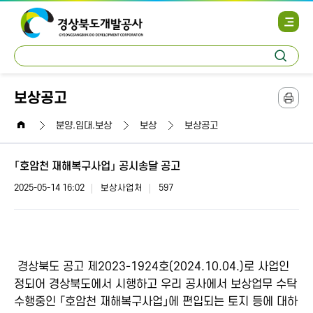
사
이
트
통
맵
검
합
열
색
검
기
색
보상공고
본
문
home
인
분양.임대.보상
보상
보상공고
쇄
「호암천 재해복구사업」 공시송달 공고
2025-05-14 16:02
보상사업처
597
경상북도 공고 제2023-1924호(2024.10.04.)로 사업인
정되어 경상북도에서 시행하고 우리 공사에서 보상업무 수탁
수행중인 「호암천 재해복구사업」에 편입되는 토지 등에 대하