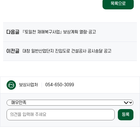
목록으로
다음글
『토일천 재해복구사업』 보상계획 열람·공고
이전글
대창 일반산업단지 진입도로 건설공사 공시송달 공고
컨
컨
보상사업처
054-650-3099
텐
텐
츠
츠
담
현
담
당
재
당
자
등록
페
자
안
이
안
내
지
내
및
의
만
내