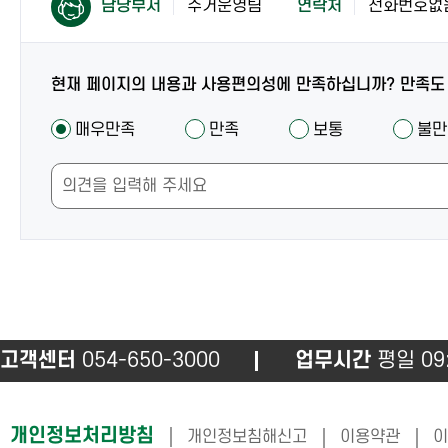
컨
담당부서
주거운영팀
연락처
전화번호없
텐
텐
츠
츠
담
담
당
현재 페이지의 내용과 사용편의성에 만족하십니까? 만족도
당
자
만
자
매우만족
만족
보통
불만
안
족
안
내
도
내
및
조
만
사
족
도
조
사
고객센터
054-650-3000
업무시간
평일 09:
하
개인정보처리방침
개인정보침해신고
이용약관
이