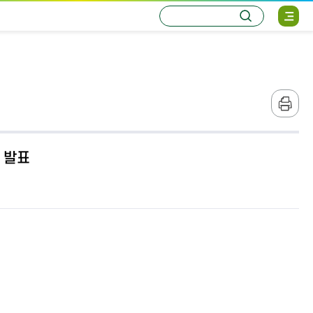
통
검
사
합
색
이
검
트
색
맵
열
기
본
문
인
쇄
자 발표