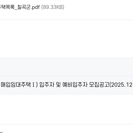
택목록_칠곡군.pdf
(89.33KB)
매입임대주택Ⅰ) 입주자 및 예비입주자 모집공고(2025.12.