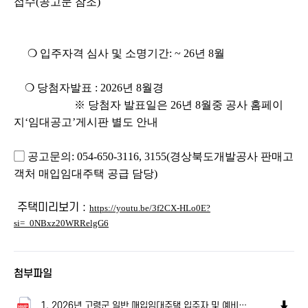
접수
(
공고문 참조
)
❍
입주자격 심사 및 소명기간
: ~ 26년 8월
❍
당첨자발표
: 2026년 8월경
※
당첨자 발표일은
26
년 8
월중
공사 홈페이
지
‘
임대공고
’
게시판 별도 안내
▢
공고문의
: 054-650-3116, 3155(
경상북도개발공사 판매고
객처 매입임대주택 공급 담당
)
주택미리보기 :
https://youtu.be/3f2CX-HLo0E?
si=_0NBxz20WRRelgG6
첨부파일
1. 2026년 고령군 일반 매입임대주택 입주자 및 예비입주자 모집공고.hwp