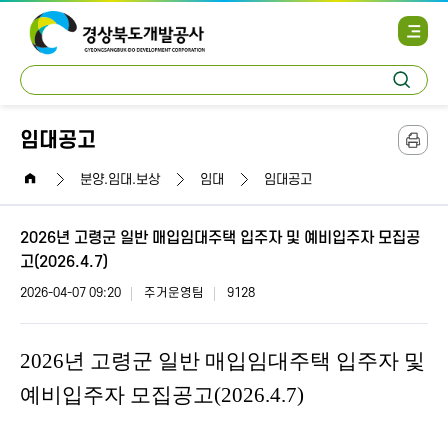
사
이
트
통
맵
검
합
열
색
검
기
색
임대공고
본
문
home
인
분양.임대.보상
임대
임대공고
쇄
2026년 고령군 일반 매입임대주택 입주자 및 예비입주자 모집공
고(2026.4.7)
2026-04-07 09:20
주거운영팀
9128
2026
년 고령군 일반 매입임대주택
입주자 및
예비입주자 모집공고
(2026.4.7)