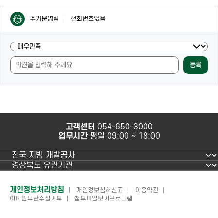
컨
컨
주거운영팀
전화번호없음
텐
텐
츠
츠
담
현
담
당
재
당
자
등록
페
자
안
이
안
내
지
내
및
의
만
내
족
용
도
과
고객센터
054-650-3000
조
사
업무시간
평일 09:00 ~ 18:00
사
용
편
의
성
에
하
개인정보처리방침
개인정보침해신고
이용약관
만
이메일무단수집거부
첨부파일보기프로그램
단
족
하
정