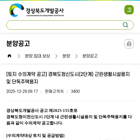
사
이
트
통
맵
검
합
열
색
검
기
색
분양공고
본
문
home
인
분양.임대.보상
분양
분양공고
쇄
[토지 수의계약 공고] 경북도청신도시(2단계) 근린생활시설용지
및 단독주택용지
2025-12-29 09:17
판매고객처
3400
경상북도개발공사 공고 제2025-155호로
경북도청이전신도시 2단계 내 근린생활시설용지 및 단독주택용지를 다
음과 같이 수의계약 공고합니다.
[수의계약대상 토지 및 공급방법]