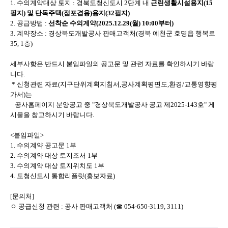
1. 수의계약대상 토지 : 경북도청신도시 2단계 내
근린생활시설용지(15
필지) 및 단독주택(점포겸용)용지(32필지)
2. 공급방법 :
선착순 수의계약(2025.12.29(월) 10:00부터)
3. 계약장소 : 경상북도개발공사 판매고객처(경북 예천군 호명읍 행복로
35, 1층)
세부사항은 반드시 붙임파일의 공고문 및 관련 자료를 확인하시기 바랍
니다.
* 신청관련 자료(지구단위계획지침서,공사계획평면도,환경/교통영향평
가서)는
공사홈페이지 분양공고 중 "경상북도개발공사 공고 제2025-143호" 게
시물을 참고하시기 바랍니다.
<붙임파일>
1. 수의계약 공고문 1부
2. 수의계약 대상 토지조서 1부
3. 수의계약 대상 토지위치도 1부
4. 도청신도시 통합리플릿(홍보자료)
[문의처]
ㅇ 공급신청 관련 : 공사 판매고객처 (☎ 054-650-3119, 3111)