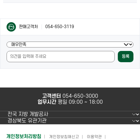
컨
컨
판매고객처
054-650-3119
텐
텐
츠
츠
담
현
담
당
재
당
자
등록
페
자
안
이
안
내
지
내
및
의
만
내
족
용
도
과
고객센터
054-650-3000
조
사
업무시간
평일 09:00 ~ 18:00
사
용
편
의
성
에
하
개인정보처리방침
개인정보침해신고
이용약관
만