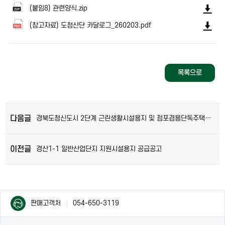
(붙임8) 관련양식.zip
(참고자료) 도첨산단 카달로그_260203.pdf
목록으로
다음글
경북도청신도시 2단계 근린생활시설용지 및 점포겸용단독주택용지 재공고 개찰결과 안내
이전글
경산1-1 일반산업단지 지원시설용지 공급공고
컨
컨
판매고객처
054-650-3119
텐
텐
츠
츠
담