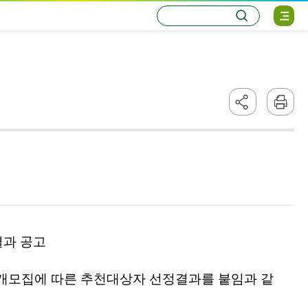
통
검
사
합
색
이
검
트
색
맵
열
기
페
본
이
문
지
인
주
쇄
소
복
사
하
기
결과 공고
공개모집에 따른
추천대상자 선정결과를 붙임과 같