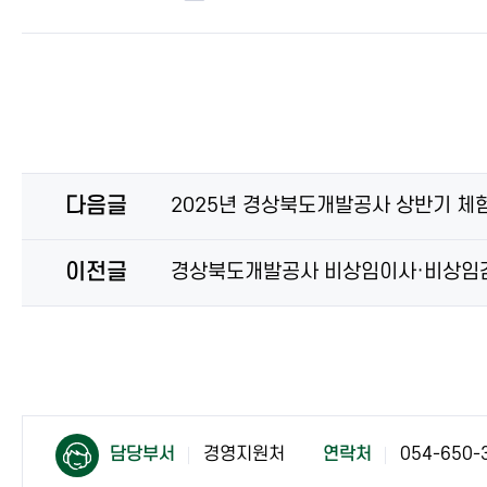
다음글
2025년 경상북도개발공사 상반기 체
이전글
경상북도개발공사 비상임이사·비상임
컨
컨
담당부서
경영지원처
연락처
054-650-
텐
텐
츠