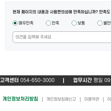
츠
담
담
당
현재 페이지의 내용과 사용편의성에 만족하십니까? 만족도
당
자
만
자
매우만족
만족
보통
불만
안
족
안
내
도
내
및
조
만
사
족
도
조
사
고객센터
054-650-3000
업무시간
평일 09:
하
개인정보처리방침
개인정보침해신고
이용약관
이
단