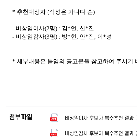
*
추천대상자
(
작성은 가나다 순
)
-
비상임이사
(2
명
) :
김
*
언
,
신
*
진
-
비상임감사
(3
명
) :
방
*
현
,
안
*
진
,
이
*
성
*
세부내용은 붙임의 공고문을 참고하여 주시기
첨부파일
비상임이사 후보자 복수추천 결과 공
비상임감사 후보자 복수추천 결과 공