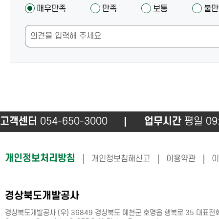
만
자
매우만족
만족
보통
불만
안
족
안
내
도
내
및
조
만
사
족
도
조
사
고객센터
054-650-3000
업무시간
평일 09:
하
개인정보처리방침
개인정보침해신고
이용약관
이
단
정
경상북도개발공사
보
경상북도개발공사 (우) 36849 경상북도 예천군 호명읍 행복로 35 대표전화:05