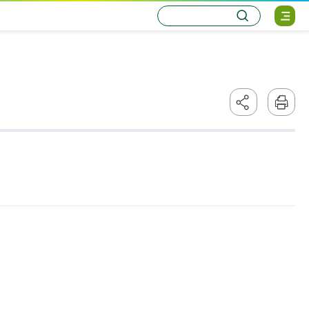
통
검
사
합
색
이
검
트
색
맵
열
기
페
본
이
문
지
인
주
쇄
소
복
사
하
기