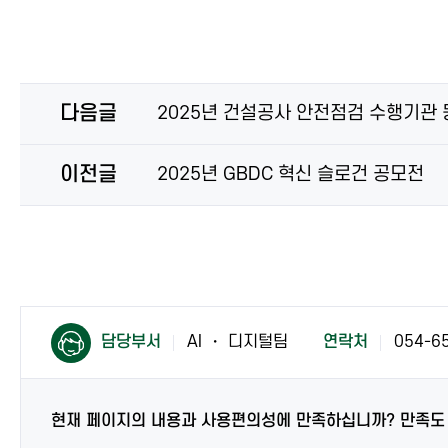
다음글
2025년 건설공사 안전점검 수행기관
이전글
2025년 GBDC 혁신 슬로건 공모전
컨
컨
담당부서
AI ・ 디지털팀
연락처
054-6
텐
텐
츠
츠
담
담
당
현재 페이지의 내용과 사용편의성에 만족하십니까? 만족도
당
자